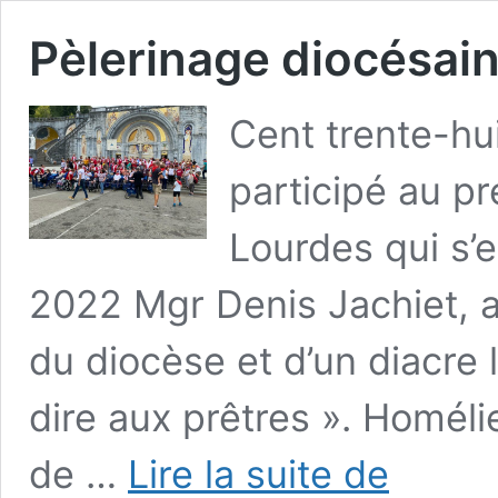
Pèlerinage diocésai
Cent trente-hui
participé au p
Lourdes qui s’
2022 Mgr Denis Jachiet, 
du diocèse et d’un diacre 
dire aux prêtres ». Homéli
Pèlerinage
de …
Lire la suite de
diocésain