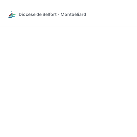
à
Lourdes
Diocèse de Belfort - Montbéliard
2022