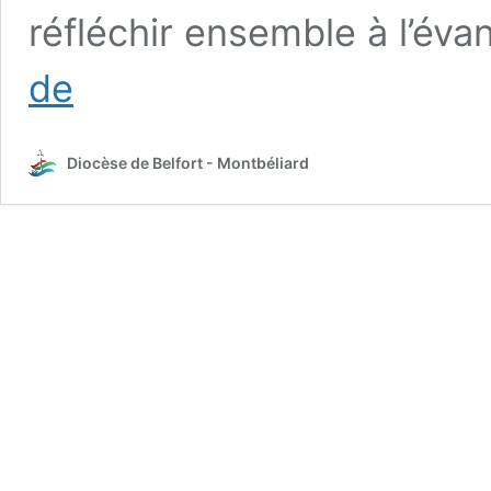
réfléchir ensemble à l’éva
Retour
de
photo
sur
le
Diocèse de Belfort - Montbéliard
Congrès
Mission