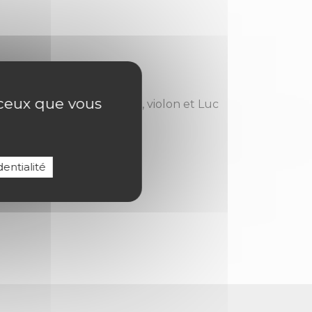
logien, à l’église
r ceux que vous
ine par Guillaume Singer, violon et Luc
entialité