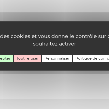
l’Espace muséal, 38 rue du château, Ferrette
ie en couleur »
par Christophe Batailh, professeur et théo
e des cookies et vous donne le contrôle su
»
, répertoire de musique classique, sacrée et contempora
souhaitez activer
 20h30 halle au blé
cepter
Tout refuser
Personnaliser
Politique de confid