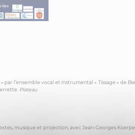
 »
par l’ensemble vocal et instrumental « Tissage » de Bi
Ferrette.
Plateau
textes, musique et projection, avec Jean-Georges Koerpe