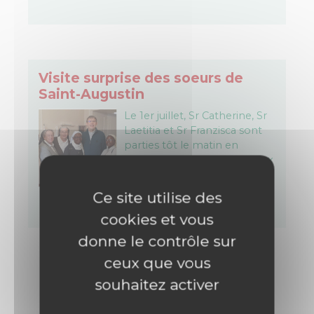
Visite surprise des soeurs de
Saint-Augustin
Le 1er juillet, Sr Catherine, Sr
Laetitia et Sr Franzisca sont
parties tôt le matin en
voiture pour rendre visite aux
Soeurs à Belfort. Le trajet a
offert quelques
Ce site utilise des
désagréments…
cookies et vous
donne le contrôle sur
ceux que vous
souhaitez activer