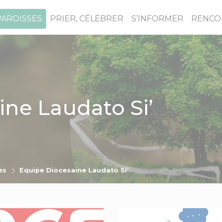
PAROISSES
PRIER, CÉLÉBRER
S’INFORMER
RENCO
ine Laudato Si’
es
Équipe Diocesaine Laudato Si’