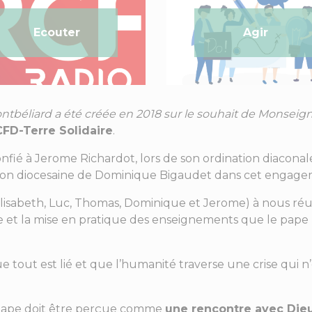
Ecouter
Agir
ntbéliard a été créée en 2018 sur le souhait de Monseig
CFD-Terre Solidaire
.
nfié à Jerome Richardot, lors de son ordination diaconale
ission diocesaine de Dominique Bigaudet dans cet engage
lisabeth, Luc, Thomas, Dominique et Jerome) à nous r
 et la mise en pratique des enseignements que le pape Fr
e tout est lié et que l’humanité traverse une crise qui 
 Pape doit être perçue comme
une rencontre avec Di