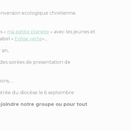
onversion ecologique chretienne.
es «
ma petite planete
» avec les jeunes et
label «
Eglise verte
« ,
 an,
 des soirées de presentation de
ons, …
entrée du diocèse le 6 septembre
joindre notre groupe ou pour tout