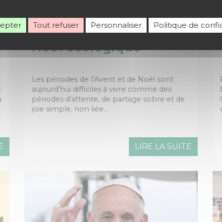
Actualités, Écologie intégrale, Fêtes et célébrati
cepter
Tout refuser
Personnaliser
Politique de confid
Vivre un Avent et un
Noël écologique
Les périodes de l’Avent et de Noël sont
t
aujourd’hui difficiles à vivre comme des
a
périodes d’attente, de partage sobre et de
joie simple, non liée…
E
LIRE LA SUITE