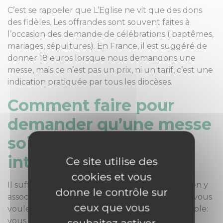
C’est se rappeler que L’Eglise ne vit que des dons
des fidèles. Les offrandes sont souvent faites à
l’occasion des demande de célébrations ( baptêmes,
mariages, sépultures). En France, il est suggéré de
donner 18 euros lorsque nous demandons une
messe, mais ce n’est pas un prix, ni un tarif, c’est une
indication pratiquée par tous les diocèses.
Comment faire pour
demander qu’une messe
soit célébrée pour une
intention ?
Ce site utilise des
cookies et vous
Il suffit d’indiquer à la paroisse votre intention en y
donne le contrôle sur
associant votre offrande et la date souhaitée si vous
ceux que vous
voulez être présent. Pour le faire, c’est très simple:
vous pouvez écrire à la paroisse ou passer au
souhaitez activer