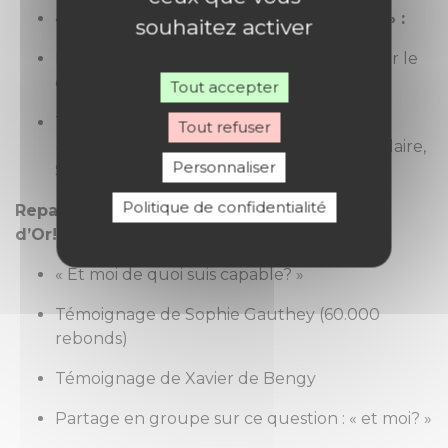
« Le chrétien face à la prise de risque » :
souhaitez activer
Intervention théologique de Mgr Garin sur le
chrétien face à la prise de risque
Tout accepter
Table ronde animée par Samuel Pruvost
Tout refuser
(Famille chrétienne) avec le général Ste Claire,
Personnaliser
Sébastien Destremau, et Bernard Streit
Politique de confidentialité
Repas (on est toujours bien reçu à la Roche
d’Or!)
« Et moi de quoi suis capable? »
Témoignage de Sophie Gauthey (60.000
rebonds)
Témoignage de Xavier de Bengy
Partage en groupe sur ce question : « et moi? »