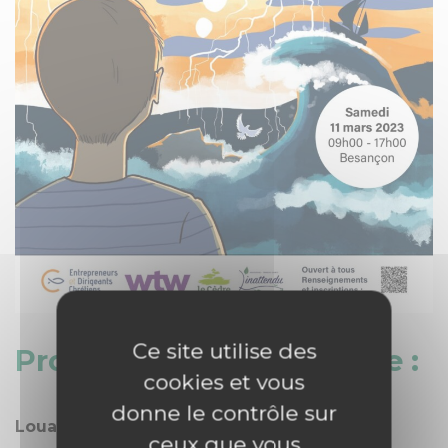
Ce site utilise des
Programme de la journée :
cookies et vous
donne le contrôle sur
Louange et introduction de la journée
ceux que vous