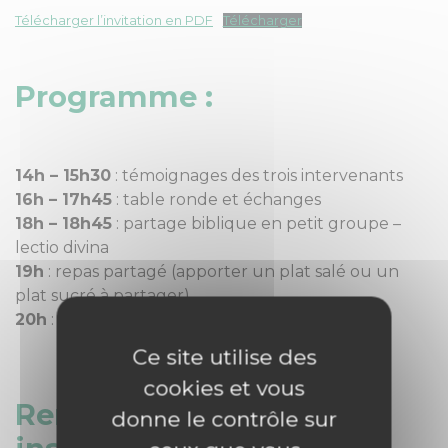
Télécharger l’invitation en PDF
Télécharger
Programme :
14h – 15h30
: témoignages des trois intervenants
16h – 17h45
: table ronde et échanges
18h – 18h45
: partage biblique en petit groupe –
lectio divina
19h
: repas partagé (apporter un plat salé ou un
plat sucré à partager)
20h
: veillée de prière
Ce site utilise des
cookies et vous
Renseignements &
donne le contrôle sur