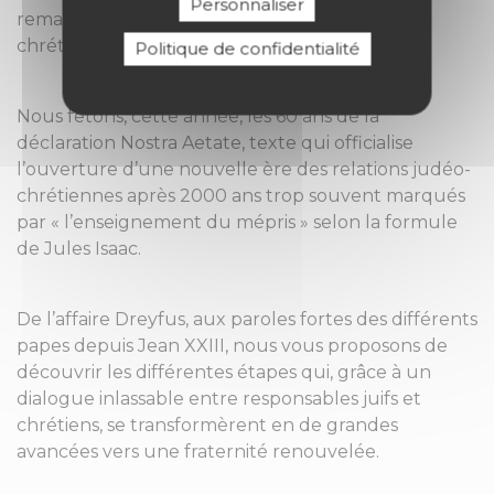
Personnaliser
remarquable de grandes figures juives et
chrétiennes.
Politique de confidentialité
Nous fêtons, cette année, les 60 ans de la
déclaration Nostra Aetate, texte qui officialise
l’ouverture d’une nouvelle ère des relations judéo-
chrétiennes après 2000 ans trop souvent marqués
par « l’enseignement du mépris » selon la formule
de Jules Isaac.
De l’affaire Dreyfus, aux paroles fortes des différents
papes depuis Jean XXIII, nous vous proposons de
découvrir les différentes étapes qui, grâce à un
dialogue inlassable entre responsables juifs et
chrétiens, se transformèrent en de grandes
avancées vers une fraternité renouvelée.