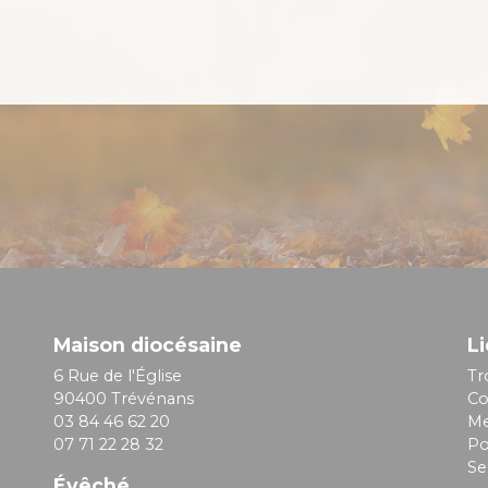
Maison diocésaine
Li
6 Rue de l'Église
Tr
90400 Trévénans
Co
03 84 46 62 20
Me
07 71 22 28 32
Po
Se
Évêché