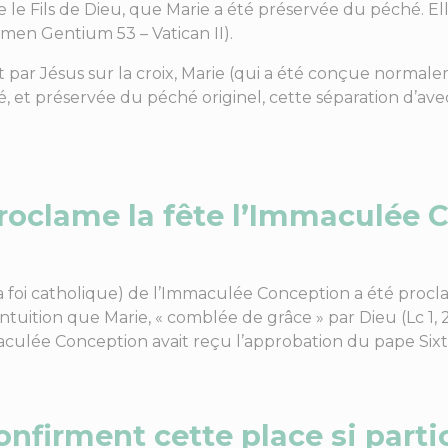
e le Fils de Dieu, que Marie a été préservée du péché. E
umen Gentium 53 – Vatican II).
par Jésus sur la croix, Marie (qui a été conçue normalem
, et préservée du péché originel, cette séparation d’a
roclame la fête l’Immaculée C
a foi catholique) de l’Immaculée Conception a été proc
 l’intuition que Marie, « comblée de grâce » par Dieu (Lc 1,
aculée Conception avait reçu l’approbation du pape Sixte
nfirment cette place si parti