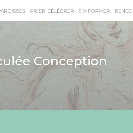
PAROISSES
PRIER, CÉLÉBRER
S’INFORMER
RENCO
culée Conception