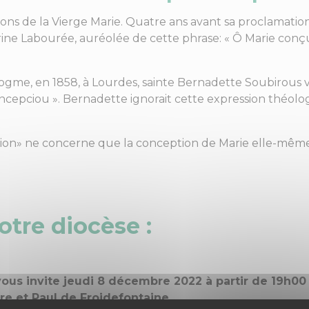
ns de la Vierge Marie. Quatre ans avant sa proclamation
herine Labourée, auréolée de cette phrase: « Ô Marie con
gme, en 1858, à Lourdes, sainte Bernadette Soubirous vo
cepciou ». Bernadette ignorait cette expression théologi
on» ne concerne que la conception de Marie elle-même. 
otre diocèse :
vous invite jeudi 8 décembre 2022 à partir de 19h00
rre et Paul de Froidefontaine.