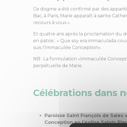
Ce dogme a été confirmé par des apparitio
Bac, à Paris, Marie apparaît à sainte Cat
recours à vous ».
Et quatre ans après la proclamation du do
en patois : « Que soy era immaculada coun
suis l’Immaculée Conception».
NB : La formulation «Immaculée Concepti
perpétuelle de Marie.
Célébrations dans n
Paroisse Saint François de Sales 
Conception en l’église Saints Pie