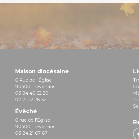
Maison diocésaine
Li
6 Rue de l'Église
Tr
90400 Trévénans
Co
03 84 46 62 20
Me
07 71 22 28 32
Po
Se
Évêché
6 rue de l'Église
R
90400 Trévenans
03 84 21 67 67