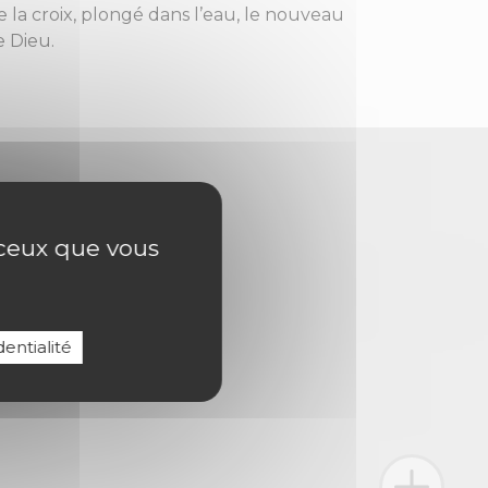
e la croix, plongé dans l’eau, le nouveau
e Dieu.
r ceux que vous
entialité