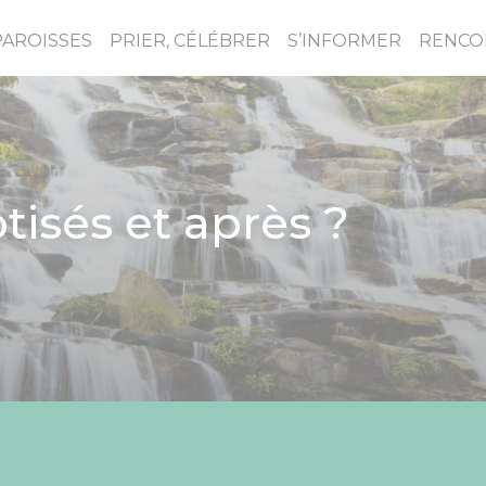
PAROISSES
PRIER, CÉLÉBRER
S’INFORMER
RENCO
tisés et après ?