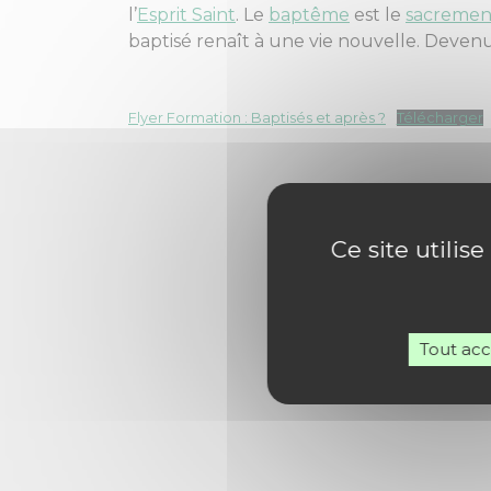
l’
Esprit Saint
. Le
baptême
est le
sacremen
baptisé renaît à une vie nouvelle. Devenu
Flyer Formation : Baptisés et après ?
Télécharger
Ce site utilis
Tout ac