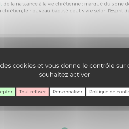
t
de la naissance à la vie chrétienne : marqué du signe d
 chrétien, le nouveau baptisé peut vivre selon l’Esprit d
e des cookies et vous donne le contrôle su
souhaitez activer
cepter
Tout refuser
Personnaliser
Politique de confid