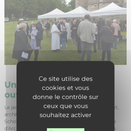
Ce site utilise des
Un hortus conclusus
cookies et vous
ouvert !
donne le contrôle sur
ceux que vous
Le jardin est dessiné par Clotilde Viellard-Buchet,
souhaitez activer
architecte paysagiste, diplômée de la Harvard
School of Design et de l’ESAJ (Ecole Supérieure
d’Architecture des Jardins). Il se veut un espace