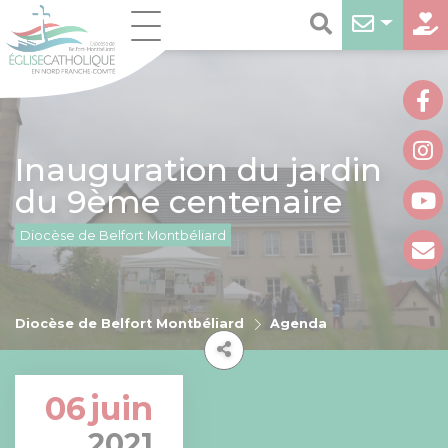
Inauguration du jardin
du 9ème centenaire
Diocèse de Belfort Montbéliard
Diocèse de Belfort Montbéliard
Agenda
06
juin
2021