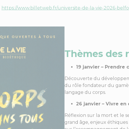
:
https://www.billetweb.fr/universite-de-la-vie-2026-belf
Thèmes des r
19 janvier – Prendre 
Découverte du développement
du rôle fondateur du gamète
langage du corps.
26 janvier – Vivre en
Réflexion sur la mort et le s
grand âge, enjeux éthiques