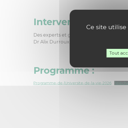
Intervenants :
Ce site utilis
Des experts et grands témoins interviendr
Dr Alix Durroux, Dr Pascale Mussault, Dr 
Tout ac
Programme :
Programme-de-lUniversite-de-la-vie-2026
Téléch