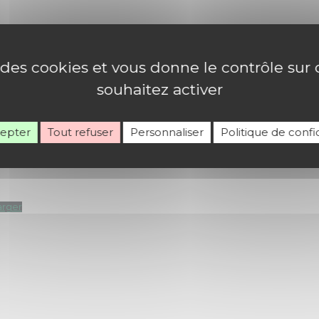
e des cookies et vous donne le contrôle su
ont, dont :
souhaitez activer
Stefano Mastrobuoni, Dr Louis-Marie d’Ussel, Fabrice Had
cepter
Tout refuser
Personnaliser
Politique de confid
arger