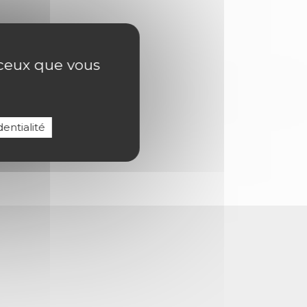
r ceux que vous
jadj.
entialité