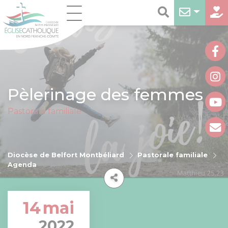
Pèlerinage des femmes
Pastorale familiale
Diocèse de Belfort Montbéliard
Pastorale familiale
Agenda
14
mai
2022