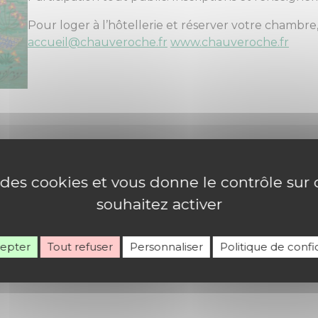
Pour loger à l’hôtellerie et réserver votre chambre, 
accueil@chauveroche.fr
www.chauveroche.fr
e des cookies et vous donne le contrôle su
souhaitez activer
cepter
Tout refuser
Personnaliser
Politique de confid