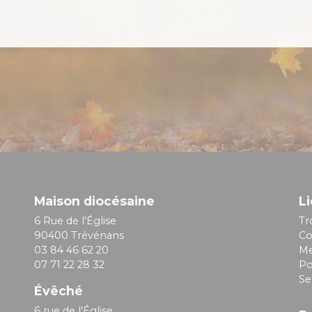
Maison diocésaine
Li
6 Rue de l'Église
Tr
90400 Trévénans
Co
03 84 46 62 20
Me
07 71 22 28 32
Po
Se
Évêché
6 rue de l'Église