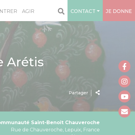
NTRER
AGIR
CONTACT
JE DONNE
 Arétis
Partager
ommunauté Saint-Benoît Chauveroche
Rue de Chauveroche, Lepuix, France