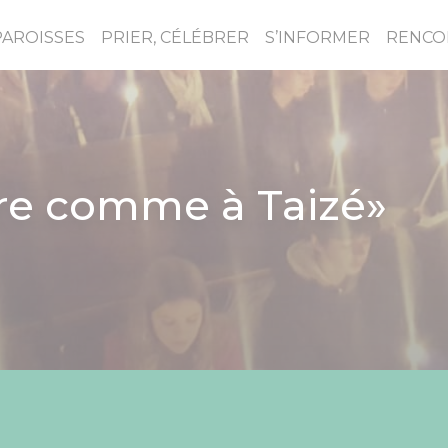
PAROISSES
PRIER, CÉLÉBRER
S’INFORMER
RENCO
ère comme à Taizé»