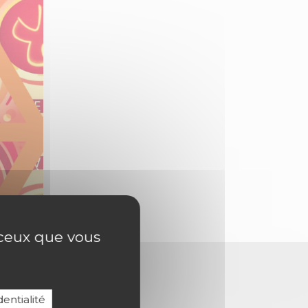
r ceux que vous
entialité