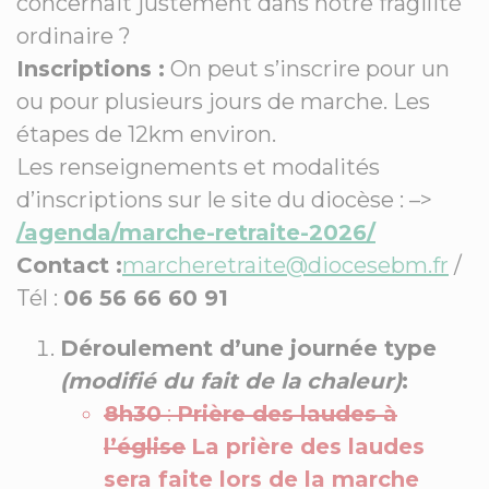
concernait justement dans notre fragilité
ordinaire ?
Inscriptions :
On peut s’inscrire pour un
ou pour plusieurs jours de marche. Les
étapes de 12km environ.
Les renseignements et modalités
d’inscriptions sur le site du diocèse : –>
/agenda/marche-retraite-2026/
Contact :
marcheretraite@diocesebm.fr
/
Tél :
06 56 66 60 91
Déroulement d’une journée type
(modifié du fait de la chaleur)
:
8h30
:
Prière des laudes à
l’église
La prière des laudes
sera faite lors de la marche