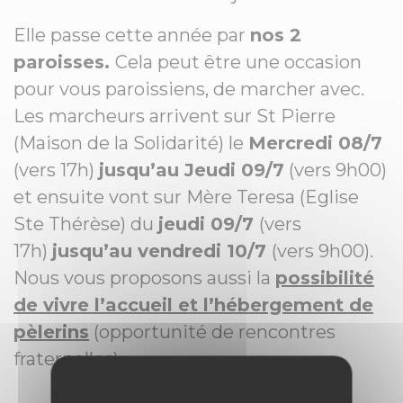
Elle passe cette année par
nos 2
paroisses.
Cela peut être une occasion
pour vous paroissiens, de marcher avec.
Les marcheurs arrivent sur St Pierre
(Maison de la Solidarité) le
Mercredi 08/7
(vers 17h)
jusqu’au Jeudi 09/7
(vers 9h00)
et ensuite vont sur Mère Teresa (Eglise
Ste Thérèse) du
jeudi 09/7
(vers
17h)
jusqu’au vendredi 10/7
(vers 9h00).
Nous vous proposons aussi la
possibilité
de vivre l’accueil et l’hébergement de
pèlerins
(opportunité de rencontres
fraternelles).