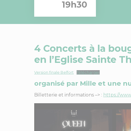
19h30
4 Concerts à la bou
en l’
Eglise Sainte T
Version finale Belfort
Télécharger
organisé par
Mille et une n
Billetterie et informations –> :
https://www