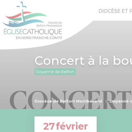
DIOCÈSE ET 
Concert à la bo
Doyenné de Belfort
Diocèse de Belfort Montbéliard
Doyenné d
27
février