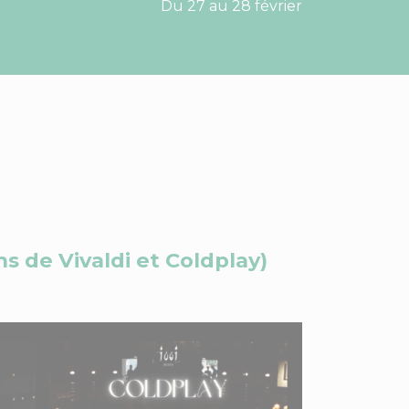
Du 27 au 28 février
s de Vivaldi et Coldplay)