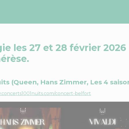
gie les
27 et 28 février 2026
hérèse
.
uits
(Queen, Hans Zimmer, Les 4 saison
.concerts1001nuits.com/concert-belfort