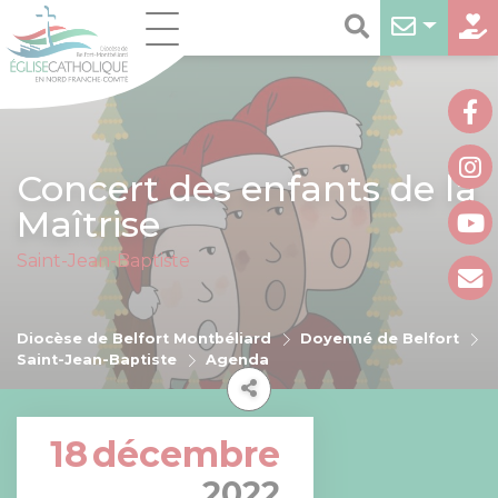
Concert des enfants de la
Maîtrise
Saint-Jean-Baptiste
Diocèse de Belfort Montbéliard
Doyenné de Belfort
Saint-Jean-Baptiste
Agenda
18
décembre
2022