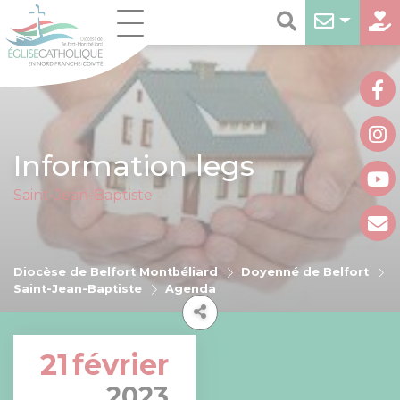
Information legs
Saint-Jean-Baptiste
Diocèse de Belfort Montbéliard
Doyenné de Belfort
Saint-Jean-Baptiste
Agenda
21
février
2023