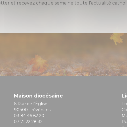
etter et recevez chaque semaine toute l'actualité cat
Maison diocésaine
Li
6 Rue de l'Église
Tr
90400 Trévénans
Co
03 84 46 62 20
Me
07 71 22 28 32
Po