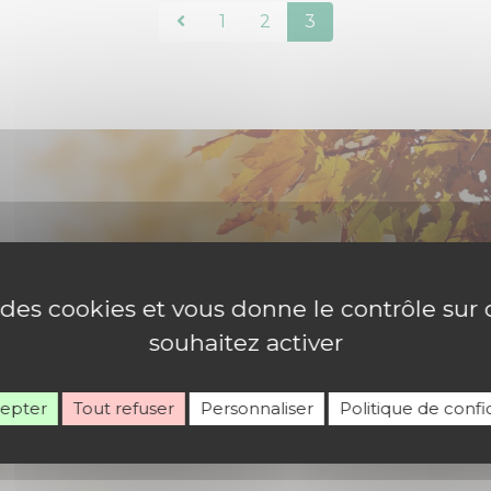
1
2
3
e des cookies et vous donne le contrôle su
souhaitez activer
Rejoignez-nous
cepter
Tout refuser
Personnaliser
Politique de confid