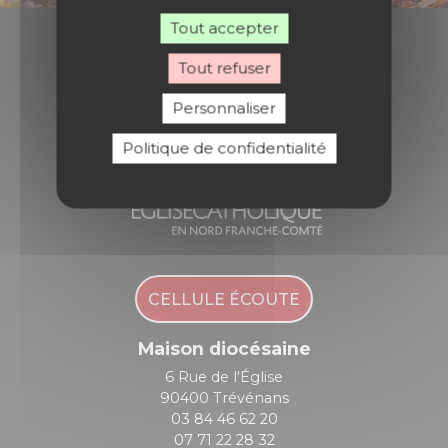
Tout accepter
Tout refuser
Diocèse de Belfort - Montbéliard
Personnaliser
Politique de confidentialité
CELLULE ÉCOUTE
Maison diocésaine
6 Rue de l'Église
90400 Trévénans
03 84 46 62 20
07 71 22 28 32