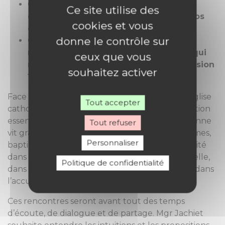
Comment faire grandir localement un
Ce site utilise des
esprit missionnaire et fraternel dans nos
cookies et vous
communautés ?
donne le contrôle sur
Comment renforcer les lieux de
rassemblement et de ressourcement qui
ceux que vous
nourrissent la foi et soutiennent la mission
souhaitez activer
?
Face à la diminution du nombre de prêtres, l’Église
Tout accepter
catholique est appelée à retrouver une conviction
essentielle de sa foi : une communauté chrétienne
Tout refuser
vit grâce à l’engagement de femmes et d’hommes,
Personnaliser
baptisés, qui prennent leur part de responsabilité
dans la vie de prière comme dans la vie fraternelle,
Politique de confidentialité
dans l’annonce de l’Évangile, dans la solidarité, dans
l’accueil, dans la transmission de la foi.
Ces rencontres seront avant tout des temps
d’écoute, de dialogue et de partage. Mgr Jachiet