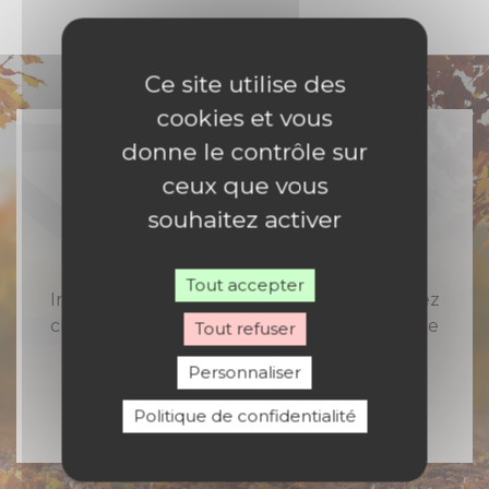
Ce site utilise des
cookies et vous
donne le contrôle sur
ceux que vous
Rejoignez-nous
souhaitez activer
Tout accepter
Inscrivez-vous à notre newsletter et recevez
chaque semaine toute l'actualité catholique
Tout refuser
en Nord Franche-Comté
Personnaliser
Politique de confidentialité