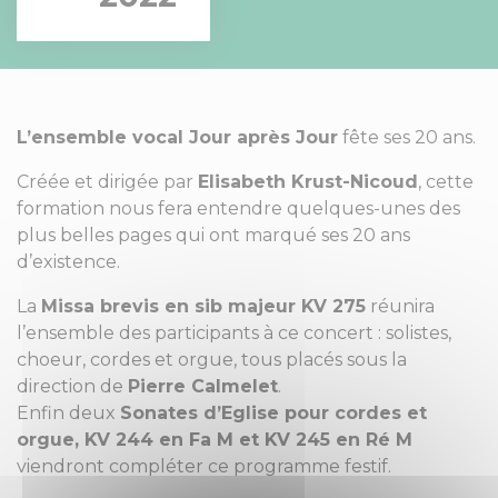
L’ensemble vocal Jour après Jour
fête ses 20 ans.
Créée et dirigée par
Elisabeth Krust-Nicoud
, cette
formation nous fera entendre quelques-unes des
plus belles pages qui ont marqué ses 20 ans
d’existence.
La
Missa brevis en sib majeur KV 275
réunira
l’ensemble des participants à ce concert : solistes,
choeur, cordes et orgue, tous placés sous la
direction de
Pierre Calmelet
.
Enfin deux
Sonates d’Eglise pour cordes et
orgue, KV 244 en Fa M et KV 245 en Ré M
viendront compléter ce programme festif.