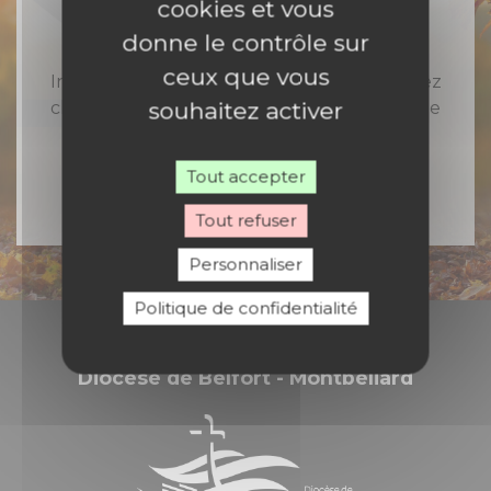
cookies et vous
donne le contrôle sur
ceux que vous
Inscrivez-vous à notre newsletter et recevez
souhaitez activer
chaque semaine toute l'actualité catholique
en Nord Franche-Comté
Tout accepter
Tout refuser
Personnaliser
Politique de confidentialité
Diocèse de Belfort - Montbéliard