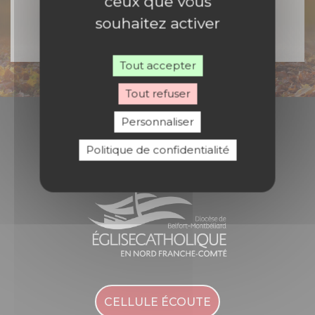
ceux que vous
souhaitez activer
Tout accepter
Tout refuser
Personnaliser
Diocèse de Belfort - Montbéliard
Politique de confidentialité
CELLULE ÉCOUTE