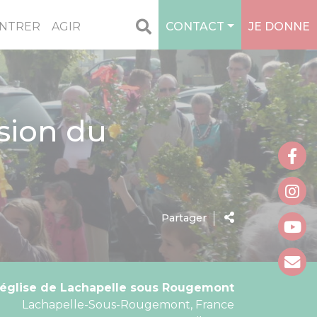
NTRER
AGIR
CONTACT
JE DONNE
sion du
Partager
église de Lachapelle sous Rougemont
Lachapelle-Sous-Rougemont, France