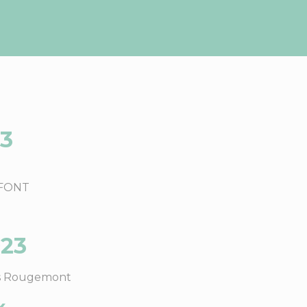
23
FFONT
023
ous Rougemont
x