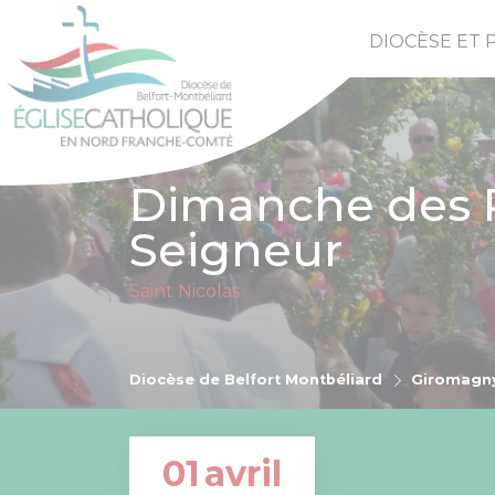
DIOCÈSE ET 
Dimanche des R
Seigneur
Saint Nicolas
Diocèse de Belfort Montbéliard
Giromagn
01
avril