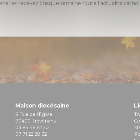
etter et recevez chaque semaine toute l'actualité cat
Maison diocésaine
Li
6 Rue de l'Église
Tr
90400 Trévénans
Co
03 84 46 62 20
Me
07 71 22 28 32
Po