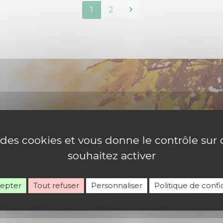
1
2
e des cookies et vous donne le contrôle su
souhaitez activer
Rejoignez-nous
cepter
Tout refuser
Personnaliser
Politique de confid