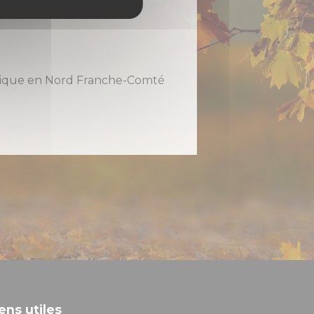
holique en Nord Franche-Comté
ens utiles