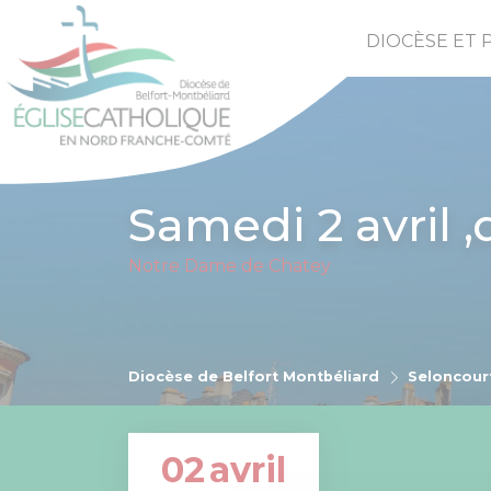
DIOCÈSE ET 
Samedi 2 avril 
Notre Dame de Chatey
Diocèse de Belfort Montbéliard
Seloncour
02
avril