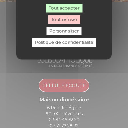
Tout accepter
Tout refuser
Diocèse de Belfort - Montbéliard
Personnaliser
Politique de confidentialité
CELLULE ÉCOUTE
Maison diocésaine
6 Rue de l'Église
90400 Trévénans
03 84 46 62 20
07 71 22 28 32