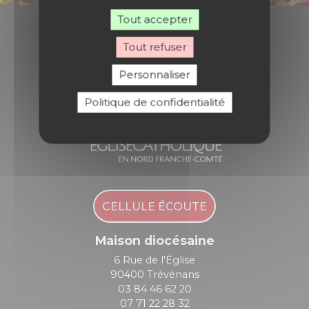
Tout accepter
Tout refuser
Diocèse de Belfort - Montbéliard
Personnaliser
Politique de confidentialité
CELLULE ÉCOUTE
Maison diocésaine
6 Rue de l'Église
90400 Trévénans
03 84 46 62 20
07 71 22 28 32