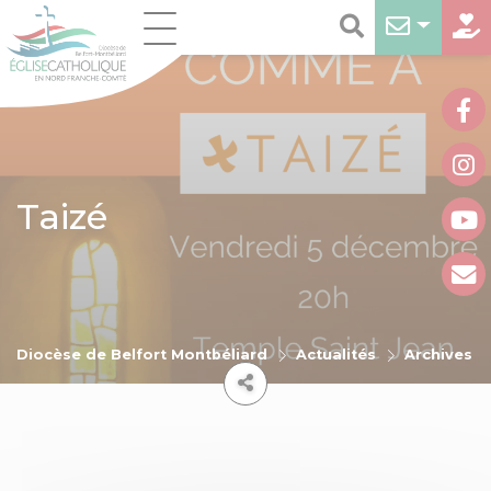
Taizé
Diocèse de Belfort Montbéliard
Actualités
Archives