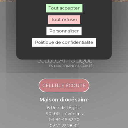
Tout accepter
Tout refuser
Diocèse de Belfort - Montbéliard
Personnaliser
Politique de confidentialité
CELLULE ÉCOUTE
Maison diocésaine
6 Rue de l'Église
90400 Trévénans
03 84 46 62 20
07 71 22 28 32