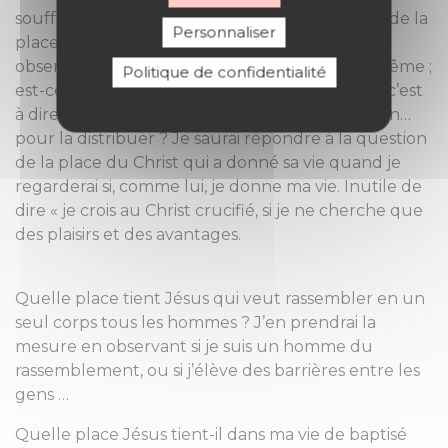
souffrances… : Je saurai répondre à la question de la
Personnaliser
place qu’occupe le Crucifié dans ma vie, en
observant quelle place je fais au don de moi-même ;
Politique de confidentialité
est-ce que, tous les matins, je prends ma croix, c’est
à dire ma charge d’amour, de fidélité, de pardon…
pour la distribuer ? Je saurai répondre à la question
de la place du Christ qui a donné sa vie quand je
regarderai si, comme lui, je donne ma vie. Inutile de
dire « je crois au Christ crucifié, si je ne cherche que
des plaisirs et des avantages.
Quelle place tient Jésus qui veut rassembler en un
seul corps tous les hommes ? J’en prendrai la
mesure en observant si je suis un homme du
rassemblement, ou si j’élève des barrières entre les
gens …
Quelle place Jésus tient-il dans ma vie de baptisé