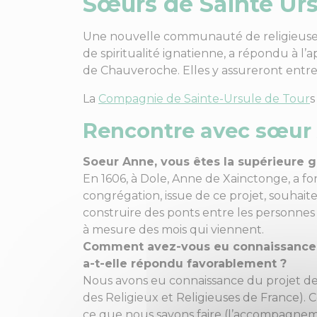
Sœurs de Sainte Ur
Une nouvelle communauté de religieuses
de spiritualité ignatienne, a répondu à l
de Chauveroche. Elles y assureront entr
La
Compagnie de Sainte-Ursule de Tour
s
Rencontre avec sœur 
Soeur Anne, vous êtes la supérieure 
En 1606, à Dole, Anne de Xainctonge, a f
congrégation, issue de ce projet, souhaite
construire des ponts entre les personnes et
à mesure des mois qui viennent.
Comment avez-vous eu connaissance du
a-t-elle répondu favorablement ?
Nous avons eu connaissance du projet de
des Religieux et Religieuses de France). C
ce que nous savons faire (l’accompagneme