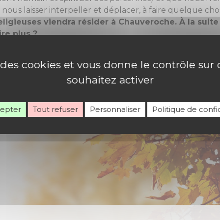
us laisser interpeller et déplacer, à faire quelque cho
igieuses viendra résider à Chauveroche. À la suite d
re plus ?
réponse à donner. Travailler ensemble à construire et met
eroche nous a parlé. La première tâche de la communauté,
e des cookies et vous donne le contrôle su
es deux permanents nommés par le diocèse pour commen
souhaitez activer
cepter
Tout refuser
Personnaliser
Politique de confid