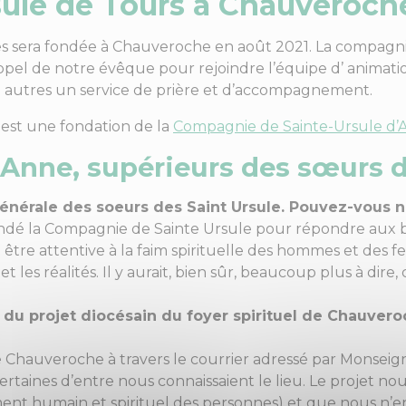
sule de Tours à Chauveroch
 sera fondée à Chauveroche en août 2021. La compagni
’appel de notre évêque pour rejoindre l’équipe d’ animat
e autres un service de prière et d’accompagnement.
 est une fondation de la
Compagnie de Sainte-Ursule d’
Anne, supérieurs des sœurs d
générale des soeurs des Saint Ursule. Pouvez-vous 
ondé la Compagnie de Sainte Ursule pour répondre aux b
 être attentive à la faim spirituelle des hommes et des f
 les réalités. Il y aurait, bien sûr, beaucoup plus à dire,
 projet diocésain du foyer spirituel de Chauvero
 Chauveroche à travers le courrier adressé par Monsei
ertaines d’entre nous connaissaient le lieu. Le projet nous
nt humain et spirituel des personnes) et que nous n’en 