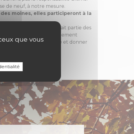
se de neuf, à notre mesure.
es moines, elles participeront à la
tre en oeuvre ce projet fait partie des
 lorsqu’elle sera officiellement
r ceux que vous
cer à faire connaissance et donner
entialité