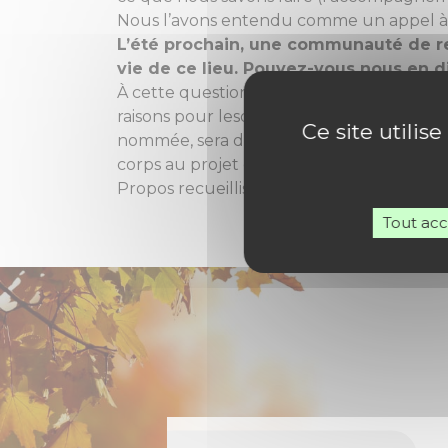
Nous l’avons entendu comme un appel à no
L’été prochain, une communauté de rel
vie de ce lieu. Pouvez-vous nous en di
À cette question, je n’ai pas vraiment de 
raisons pour lesquelles l’appel de Chauv
Ce site utilis
nommée, sera de prendre contact avec l
corps au projet ébauché.
Propos recueillis par Didier Sentenas
Tout ac