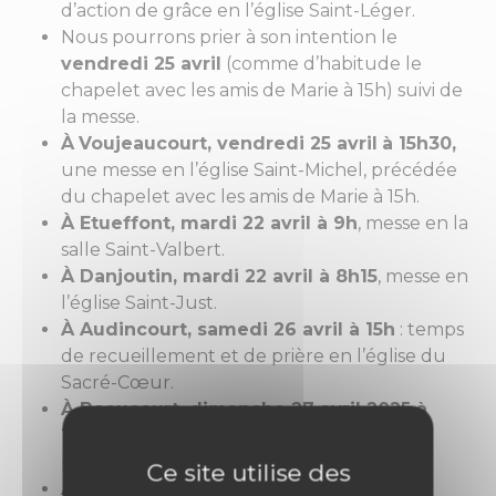
d’action de grâce en l’église Saint-Léger.
Nous pourrons prier à son intention le
vendredi 25 avril
(comme d’habitude le
chapelet avec les amis de Marie à 15h) suivi de
la messe.
À
Voujeaucourt, vendredi 25 avril
à 15h30,
une messe en l’église Saint-Michel, précédée
du chapelet avec les amis de Marie à 15h.
À Etueffont, mardi 22 avril à 9h
, messe en la
salle Saint-Valbert.
À Danjoutin, mardi 22 avril à 8h15
, messe en
l’église Saint-Just.
À Audincourt, samedi 26 avril à 15h
: temps
de recueillement et de prière en l’église du
Sacré-Cœur.
À Beaucourt, dimanche 27 avril 2025 à
10h30
messe d’action de grâce pour le
pontificat du pape François.
Ce site utilise des
À Vieux-Charmont,
mercredi 23 avril à