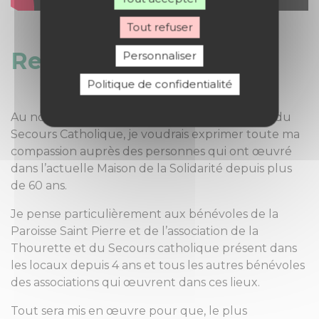
Tout refuser
Remerciements
Personnaliser
Politique de confidentialité
Au nom du diocèse de Belfort-Montbéliard et du
Secours Catholique, je voudrais exprimer toute ma
compassion auprès des personnes qui ont œuvré
dans l’actuelle Maison de la Solidarité depuis plus
de 60 ans.
Je pense particulièrement aux bénévoles de la
Paroisse Saint Pierre et de l’association de la
Thourette et du Secours catholique présent dans
les locaux depuis 4 ans et tous les autres bénévoles
des associations qui œuvrent dans ces lieux.
Tout sera mis en œuvre pour que, le plus