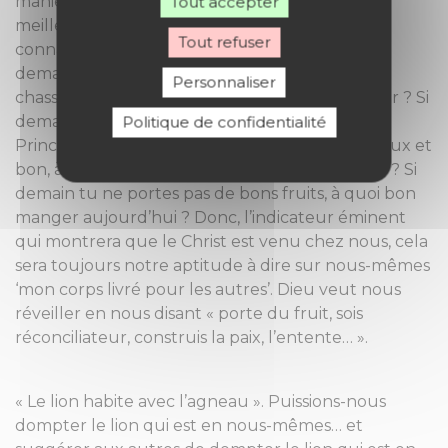
manière suivante : « si demain, tu ne seras pas
Tout accepter
meilleur qu’aujourd’hui, à quoi te servira de
Tout refuser
connaître demain ? » Je continue sa phrase : Si
demain, tu ne deviens pas fraternel et que tu
Personnaliser
chasses l’Esprit des frères, à quoi bon te réveiller ? Si
demain tu ne deviens pas un collaborateur du
Politique de confidentialité
Prince de la paix, un collaborateur miséricordieux et
bon, à quoi bon revendiquer que tu es baptisé ? Si
demain tu ne portes pas de bons fruits, à quoi bon
manger aujourd’hui ? Donc, l’indicateur éminent
qui montrera que le Christ est venu chez nous, cela
sera toujours notre aptitude à dire sur nous-mêmes
‘mon corps livré pour les autres’. Dieu veut nous
réveiller en nous disant « porte du fruit, sois
réconciliateur, construis la paix, l’entente… ».
« Le lion habite avec l’agneau ». Puissions-nous
dompter le lion qui est en nous-mêmes… et