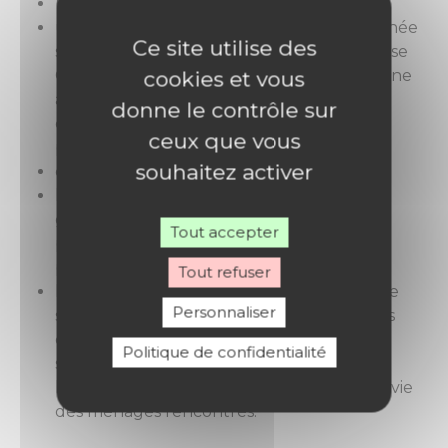
un résumé analytique ;
un dossier thématique qui porte cette année
Ce site utilise des
sur les budgets des ménages durant la crise
Covid (étude décrite plus bas). Il intègre une
cookies et vous
analyse du vécu de la part de personnes
donne le contrôle sur
concernées, rassemblées au sein de la
ceux que vous
plateforme de mobilisation
souhaitez activer
citoyenne du Rhône ;
l’interview de Laurent Berger, secrétaire
général de la CFDT, membre du Pacte du
Tout accepter
pouvoir de vivre, qui réagit au rapport et
partage des pistes de réflexion ;
Tout refuser
le profil général qui se fonde sur l’enquête
Personnaliser
statistique annuelle et comprend 16 fiches
décrivant les caractéristiques
Politique de confidentialité
sociodémographiques, les situations face à
l’emploi et les ressources et conditions de vie
des ménages rencontrés.