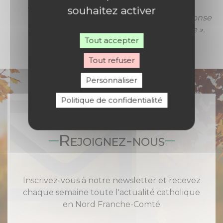
sûrs aux victimes et de leur permettre de
souhaitez activer
trouver dans l’Église elle-même « une réponse
concrète à leur douleur et à leur souffrance ».
Tout accepter
Tout refuser
Personnaliser
Politique de confidentialité
Rejoignez-nous
Inscrivez-vous à notre newsletter et recevez
chaque semaine toute l'actualité catholique
en Nord Franche-Comté