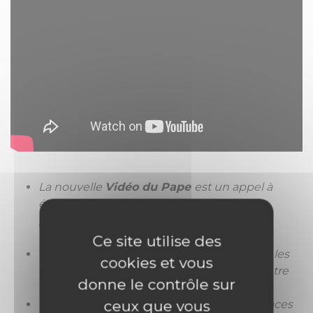
La nouvelle
Vidéo du Pape
est un appel à
écouter, accompagner et protéger les
personnes qui ont été abusées par des
membres de la communauté ecclésiale.
Ce site utilise des
Le message de
François
se concentre sur les
cookies et vous
victimes de cette souffrance, qui doivent être
donne le contrôle sur
« au centre » de tout.
ceux que vous
L’
Église
a la responsabilité d’offrir des espaces