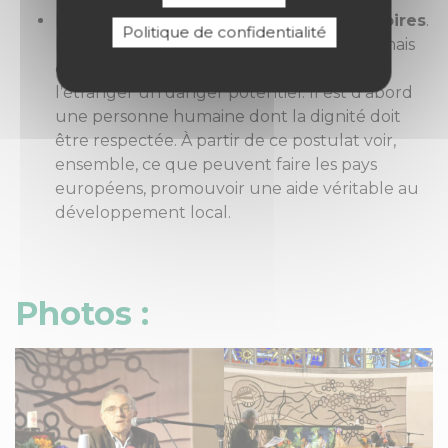
La question de la gestion des
flux migratoires
.
Politique de confidentialité
Il ne s’agit pas d’accueillir tout le monde mais
de réagir contre le discours qui fait de
l’étranger un danger potentiel. Il est d’abord
une personne humaine dont la dignité doit
être respectée. À partir de ce postulat voir,
ensemble, ce que peuvent faire les pays
européens, promouvoir une aide véritable au
développement local.
Photos :