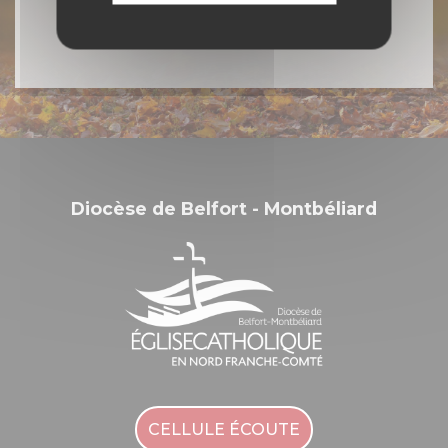
Diocèse de Belfort - Montbéliard
CELLULE ÉCOUTE