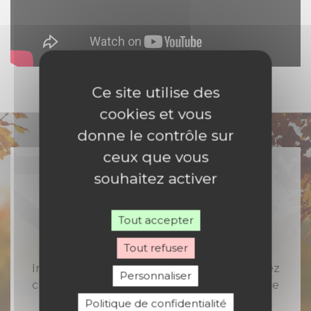
Ce site utilise des
cookies et vous
donne le contrôle sur
ceux que vous
souhaitez activer
Rejoignez-nous
Tout accepter
Tout refuser
Inscrivez-vous à notre newsletter et recevez
Personnaliser
chaque semaine toute l'actualité catholique
en Nord Franche-Comté
Politique de confidentialité