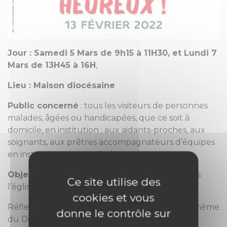
Jour : Samedi 5 Mars de 9h15 à 11H30, et Lundi 7
Mars de 13H45 à 16H
,
Lieu : Maison diocésaine
Public concerné
: tous les visiteurs de personnes
malades, âgées ou handicapées, que ce soit à
domicile, en institution ; aux aidants-proches, aux
soignants, aux prêtres accompagnateurs d’équipes
en institution, aux curés de paroisses.
Objet
: Qu’est-ce qui me rend « heureux » dans
Ce site utilise des
l’église ?
cookies et vous
Réflexion sur la synodalité en relation avec le thème
donne le contrôle sur
du Dimanche de la santé : « Heureux »