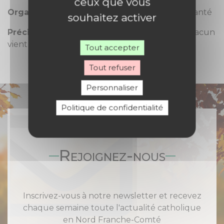
ceux que vous
Organisation
: le service de la pastorale de la santé
souhaitez activer
Précision
: les 2 journées seront identiques, chacun
vient selon ses disponibilités.
Tout accepter
Tout refuser
Personnaliser
Politique de confidentialité
Rejoignez-nous
Inscrivez-vous à notre newsletter et recevez
chaque semaine toute l'actualité catholique
en Nord Franche-Comté