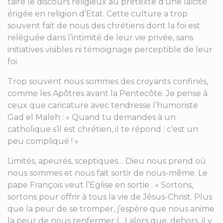
taire le discours religieux au prétexte d’une laïcité
érigée en religion d’Etat. Cette culture a trop
souvent fait de nous des chrétiens dont la foi est
reléguée dans l’intimité de leur vie privée, sans
initiatives visibles ni témoignage perceptible de leur
foi.
Trop souvent nous sommes des croyants confinés,
comme les Apôtres avant la Pentecôte. Je pense à
ceux que caricature avec tendresse l’humoriste
Gad el Maleh : « Quand tu demandes à un
catholique s’il est chrétien, il te répond : c’est un
peu compliqué ! »
Limités, apeurés, sceptiques… Dieu nous prend où
nous sommes et nous fait sortir de nous-même. Le
pape François veut l’Eglise en sortie : « Sortons,
sortons pour offrir à tous la vie de Jésus-Christ. Plus
que la peur de se tromper, j’espère que nous anime
la peur de nous renfermer (…) alors que, dehors, il y