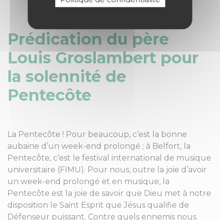
Prédication du père
Louis Groslambert pour
la solennité de
Pentecôte
La Pentecôte ! Pour beaucoup, c’est la bonne
aubaine d’un week-end prolongé ; à Belfort, la
Pentecôte, c’est le festival international de musique
universitaire (FIMU). Pour nous, outre la joie d’avoir
un week-end prolongé et en musique, la
Pentecôte est la joie de savoir que Dieu met à notre
disposition le Saint Esprit que Jésus qualifie de
Défenseur puissant. Contre quels ennemis nous