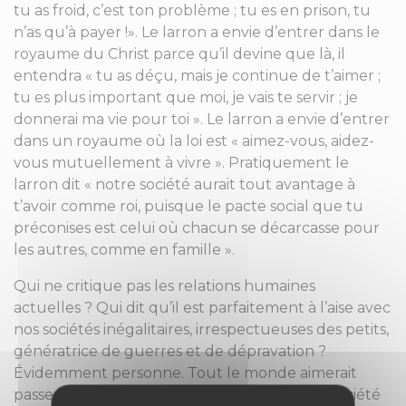
tu as froid, c’est ton problème ; tu es en prison, tu
n’as qu’à payer !». Le larron a envie d’entrer dans le
royaume du Christ parce qu’il devine que là, il
entendra « tu as déçu, mais je continue de t’aimer ;
tu es plus important que moi, je vais te servir ; je
donnerai ma vie pour toi ». Le larron a envie d’entrer
dans un royaume où la loi est « aimez-vous, aidez-
vous mutuellement à vivre ». Pratiquement le
larron dit « notre société aurait tout avantage à
t’avoir comme roi, puisque le pacte social que tu
préconises est celui où chacun se décarcasse pour
les autres, comme en famille ».
Qui ne critique pas les relations humaines
actuelles ? Qui dit qu’il est parfaitement à l’aise avec
nos sociétés inégalitaires, irrespectueuses des petits,
génératrice de guerres et de dépravation ?
Évidemment personne. Tout le monde aimerait
passer de la société du chacun pour soi à la société