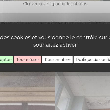
Cliquer pour agrandir les photos
ement les murs, les moisissures sont bien visibles à la cry
e des cookies et vous donne le contrôle su
souhaitez activer
cepter
Tout refuser
Personnaliser
Politique de confid