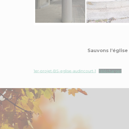
Sauvons l’église
1er-projet-BS-eglise-audincourt-1
Télécharger