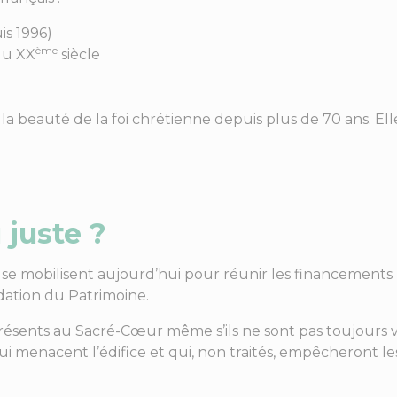
s 1996)
ème
du XX
siècle
a beauté de la foi chrétienne depuis plus de 70 ans. Elle
 juste ?
re se mobilisent aujourd’hui pour réunir les financements 
ndation du Patrimoine.
ésents au Sacré-Cœur même s’ils ne sont pas toujours visib
i menacent l’édifice et qui, non traités, empêcheront le