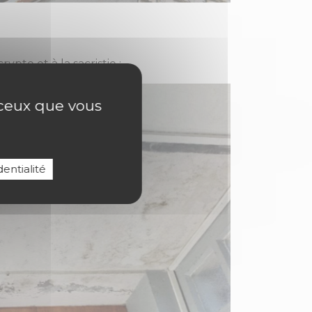
pte et à la sacristie :
r ceux que vous
entialité