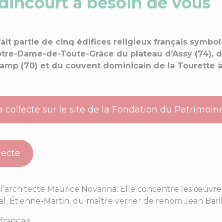
dincourt a besoin de vous
it partie de cinq édifices religieux français symbo
otre-Dame-de-Toute-Grâce du plateau d’Assy (74), de
mp (70) et du couvent dominicain de la Tourette à
a collecte sur le site de la Fondation du Patrimoin
lecte
’architecte Maurice Novarina. Elle concentre les œuvres 
, Étienne-Martin, du maître verrier de renom Jean Baril
rançais :