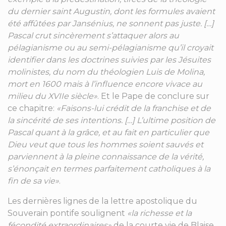
du dernier saint Augustin, dont les formules avaient
été affûtées par Jansénius, ne sonnent pas juste. […]
Pascal crut sincèrement s’attaquer alors au
pélagianisme ou au semi-pélagianisme qu’il croyait
identifier dans les doctrines suivies par les Jésuites
molinistes, du nom du théologien Luis de Molina,
mort en 1600 mais à l’influence encore vivace au
milieu du XVIIe siècle»
. Et le Pape de conclure sur
ce chapitre:
«Faisons-lui crédit de la franchise et de
la sincérité de ses intentions. […] L’ultime position de
Pascal quant à la grâce, et au fait en particulier que
Dieu veut que tous les hommes soient sauvés et
parviennent à la pleine connaissance de la vérité,
s’énonçait en termes parfaitement catholiques à la
fin de sa vie»
.
Les dernières lignes de la lettre apostolique du
Souverain pontife soulignent
«la richesse et la
fécondité extraordinaires»
de la courte vie de Blaise