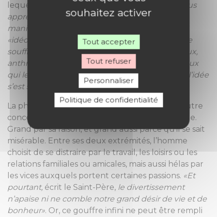
lequel la réalité est supérieure à l’idée, qui
«nous
souhaitez activer
apprend à nous tenir éloignés des diverses
manières d’occulter la réalité»
, et donc des
«idéologies mortifères dont nous continuons de
Tout accepter
souffrir dans les domaines économiques, sociaux,
Tout refuser
anthropologiques ou moraux»
qui
«tiennent ceux
qui les suivent dans des bulles de croyance où l’idée
Personnaliser
s’est substituée au réel»
.
Politique de confidentialité
La philosophie de Blaise Pascal tient dans un autre
concept: l’homme est à la fois grand et misérable.
Grand par sa raison, et grand aussi parce qu’il se sait
misérable. Entre ses deux extrémités, l’homme
choisit de se distraire par le travail, les loisirs ou les
relations familiales ou amicales, mais aussi hélas par
les vices auxquels portent certaines passions.
«Et
pourtant,
écrit le Saint-Père,
le divertissement
n’apaise ni ne comble notre grand désir de vie et de
bonheur»
. Or, ce gouffre infini ne peut être rempli