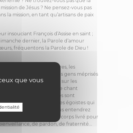
e Néhémie ? Ne trouvez-vous pas que la
a mission de Jésus ? Ne pensez-vous pas
s la mission, en tant qu’artisans de paix
 insouciant François d’Assise en saint ;
 dimanche dernier, la Parole d’amour
 sœurs, fréquentons la Parole de Dieu !
 d’amour envers les pauvres, les
hui, parce que je suis là, les gens méprisés
r ceux que vous
aits de Dieu vont ruisseler sur les
otre cœur n’entendra plus le chant
nt pas que tous les hommes sont
coutera plus le refrain des égoïstes qui
entialité
vrez l’oreille au Christ, vous entendrez
s au top de la vertu ! Mon corps livré pour
ienveillance, de pardon, de fraternité…