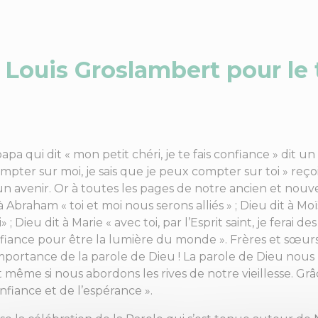
 Louis Groslambert pour l
a qui dit « mon petit chéri, je te fais confiance » dit un
ompter sur moi, je sais que je peux compter sur toi » reç
un avenir. Or à toutes les pages de notre ancien et nou
Abraham « toi et moi nous serons alliés » ; Dieu dit à Moï
; Dieu dit à Marie « avec toi, par l’Esprit saint, je ferai d
 confiance pour être la lumière du monde ». Frères et sœur
importance de la parole de Dieu ! La parole de Dieu nou
ême si nous abordons les rives de notre vieillesse. Grâce
nfiance et de l’espérance ».