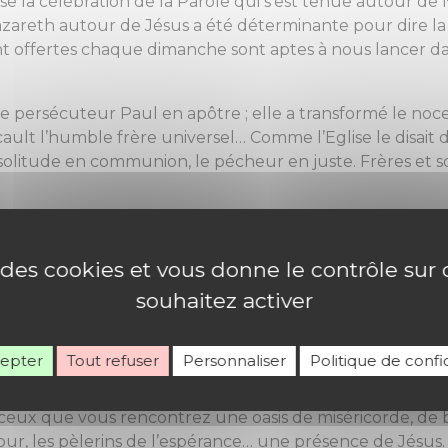
ose la célébration de la Parole qui s’est tenue autour d
Nazareth autour de Jésus a été déterminante pour dire l
nt offertes chaque dimanche sont aptes à nous lancer dan
 persécuteur Paul en apôtre ; elle a transformé le noceur
cault l’humble frère universel… Comme l’Eglise le disait
 la solitude en communion, le pécheur en juste. Frères et
ministère, il annonce qu’il est le messager de la parole
ncarne la parole d’amour. Il dit pratiquement : « Aujourd’
e des cookies et vous donne le contrôle su
es pourront voir, les prisonniers seront libérés, les bienf
i vous ouvrez vraiment l’oreille à la Parole du Christ, v
souhaitez activer
tte ritournelle est un mensonge d’aveugles qui ne voie
vrez l’oreille au Christ parole d’amour, votre cœur n’é
cepter
Tout refuser
Personnaliser
Politique de confid
nt pas de toit se débrouillent ». Au contraire, si vous ou
ui n’êtes pas toujours aimables, pour vous qui n’êtes pa
 ceux que vous rencontrez une oasis de miséricorde, de b
our, les pèlerins de l’espérance… une présence de Jésus.