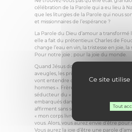
Ne trouvez-vous pas qu’elle était grandi
célébration de la Parole qui a eu lieu à 
que les liturgies de la Parole qui nous so
et missionnaires de l’espérance ?
La Parole du Dieu d’amour a transformé le
elle a fait du prétentieux Charles de Fou
change l’eau en vin, la tristesse en joie,
Pour notre joie ; pour la joie du monde.
Quand Jésus donne le coup d’envoi de son 
aveugles, les prisonniers. Et même, qu’il i
Ce site utilis
vont entendre qu’ils sont aimés, les aveugl
hommes ». Frères et sœurs, aujourd’hui, s
séducteur du « chacun pour soi », car ce
embarqués dans le même bateau. Si vous ou
Tout ac
affirment sans scrupule « que ceux qui n’o
« mon corps livré pour vous », pour vous q
vous. Alors, vous aurez envie d’être pour
Vous aurez la joie d’être une parole d’am