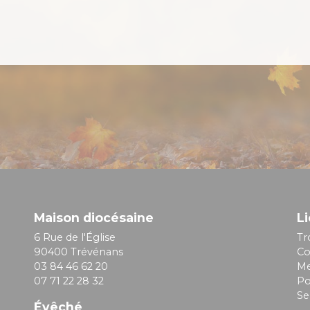
Maison diocésaine
Li
6 Rue de l'Église
Tr
90400 Trévénans
Co
03 84 46 62 20
Me
07 71 22 28 32
Po
Se
Évêché