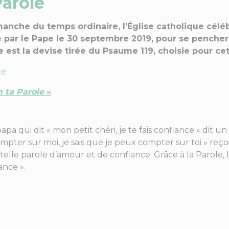
arole
manche du temps ordinaire, l’Église catholique célé
ée par le Pape le 30 septembre 2019, pour se pencher
le est la devise tirée du Psaume 119, choisie pour ce
le
n ta Parole
»
a qui dit « mon petit chéri, je te fais confiance » dit un
ompter sur moi, je sais que je peux compter sur toi » reço
elle parole d’amour et de confiance. Grâce à la Parole, l
ance ».