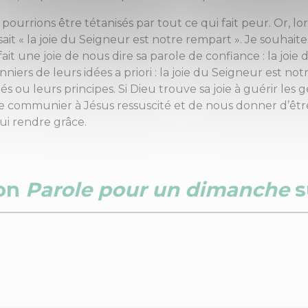
ourrions être tétanisés par tout ce qui fait peur. Or, lo
ait « la joie du Seigneur est notre rempart ». Je souhaite
it une joie de nous dire sa parole de confiance : la joie
nniers de leurs idées a priori : la joie du Seigneur est no
 ou leurs principes. Si Dieu trouve sa joie à guérir les g
re communier à Jésus ressuscité et de nous donner d’être 
ui rendre grâce.
ion
Parole pour un dimanche
s