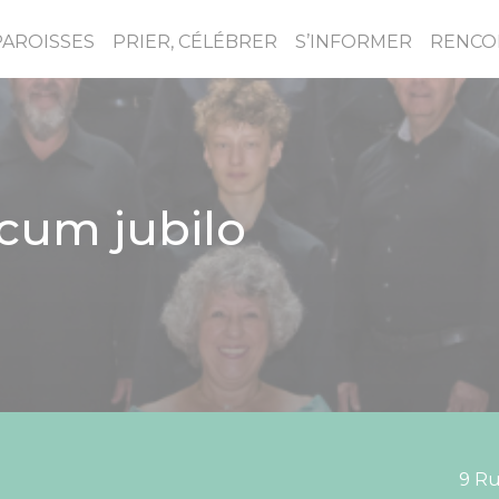
PAROISSES
PRIER, CÉLÉBRER
S’INFORMER
RENCO
cum jubilo
9 Ru