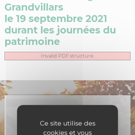
Grandvillars
le 19 septembre 2021
durant les journées du
patrimoine
Invalid PDF structure.
Rejoignez-nous
Ce site utilise des
cookies et vous