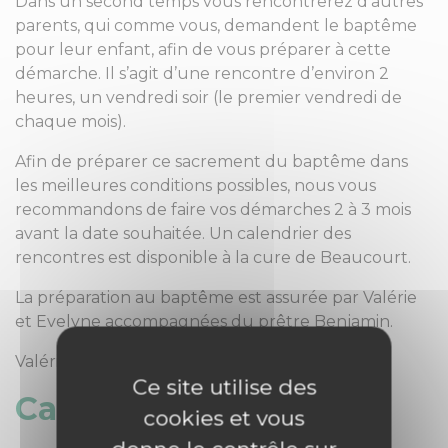
Dans un second temps vous rencontrerez d’autres
parents, qui comme vous, demandent le baptême
pour leur enfant, afin de vous préparer à cette
démarche. Il s’agit d’une rencontre d’environ 2
heures, un vendredi soir (le premier vendredi de
chaque mois).
Afin de préparer ce sacrement du baptême dans
les meilleures conditions possibles, nous vous
recommandons de faire vos démarches 2 à 3 mois
avant la date souhaitée. Un calendrier des
rencontres est disponible à la cure de Beaucourt.
La préparation au baptême est assurée par Valérie
et Evelyne accompagnées du prêtre Benjamin.
Valérie et Evelyne
Ce site utilise des
Catéchuménat
cookies et vous